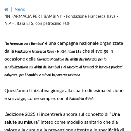
|
News
|
"IN FARMACIA PER I BAMBINI" - Fondazione Francesca Rava -
N.P.H. Italia ETS, con patrocinio FOFI
"
è una campagna nazionale organizzata
In Farmacia per i Bambini"
dalla
che si svolge in
Fondazione Francesca Rava - N.P.H. Italia ETS
occasione della
Giornata Mondiale dei diritti dell’infanzia
, per
la
sensibilizzazione sui diritti dei bambini e di raccolta di farmaci da banco e prodotti
babycare, per i bambini e minori in povertà sanitaria.
Quest'anno l'iniziativa giunge alla sua tredicesima edizione
e si svolge, come sempre, con il
Patrocinio di Fofi.
L’edizione 2025 si incentrerà ancora sul concetto di “
Una
salute su misura”
inteso come modello sanitario che dia
valore alla cura e alla prevenzione attente alle specificità di