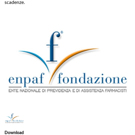
scadenze.
1
/
1
Download