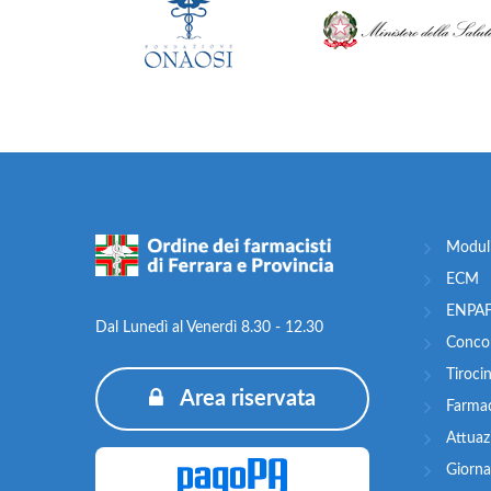
Moduli
ECM
ENPA
Dal Lunedì al Venerdì 8.30 - 12.30
Concor
Tiroci
Area riservata
Farma
Attua
Giorna