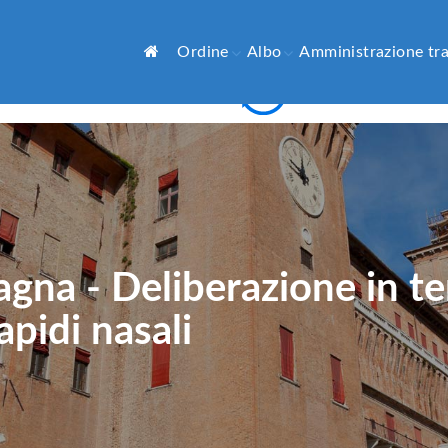
Ordine
Albo
Amministrazione tr
Paga con
gna - Deliberazione in t
apidi nasali