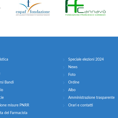
stica
Speciale elezioni 2024
News
F
Foto
si Bandi
Ordine
nio
Albo
cie
Amministrazione trasparente
zione misure PNRR
Orari e contatti
ta del Farmacista