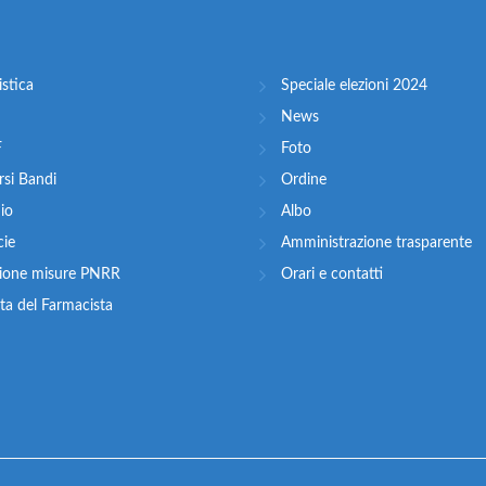
stica
Speciale elezioni 2024
News
F
Foto
si Bandi
Ordine
nio
Albo
cie
Amministrazione trasparente
zione misure PNRR
Orari e contatti
ta del Farmacista