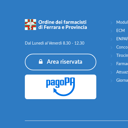
Moduli
ECM
ENPA
Dal Lunedì al Venerdì 8.30 - 12.30
Concor
Tiroci
Area riservata
Farma
Attua
Giorna